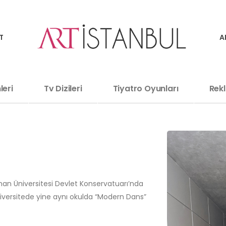
T
A
leri
Tv Dizileri
Tiyatro Oyunları
Rekl
an Üniversitesi Devlet Konservatuarı’nda
 üniversitede yine aynı okulda “Modern Dans”