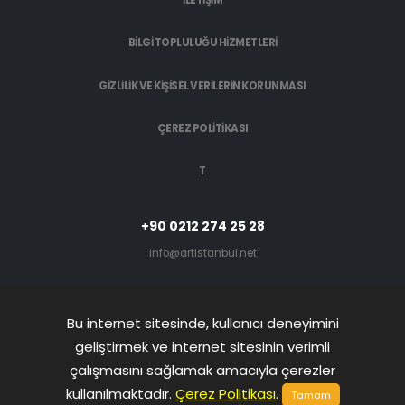
BILGI TOPLULUĞU HIZMETLERI
GIZLILIK VE KIŞISEL VERILERIN KORUNMASI
ÇEREZ POLITIKASI
T
+90 0212 274 25 28
info@artistanbul.net
Bu internet sitesinde, kullanıcı deneyimini
geliştirmek ve internet sitesinin verimli
çalışmasını sağlamak amacıyla çerezler
© Copyright 2026. Her Hakkı Saklıdır.
kullanılmaktadır.
Çerez Politikası
.
Tamam