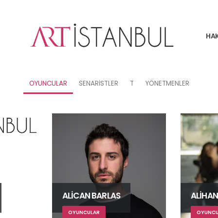
HA
OYUNCULAR
SENARISTLER
T
YÖNETMENLER
ALİCAN BARLAS
ALİHAN
OYUNCULAR
OYUNCU