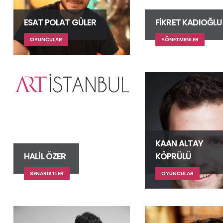
ESAT POLAT GÜLER
FİKRET KADIOĞLU
OYUNCULAR
YÖNETMENLER
KAAN ALTAY
HALİL ÖZER
KÖPRÜLÜ
SENARISTLER
OYUNCULAR