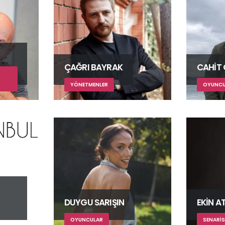
ÇAĞRI BAYRAK
CAHİT
YÖNETMENLER
OYUNCU
DUYGU SARIŞIN
EKİN A
OYUNCULAR
SENARIS