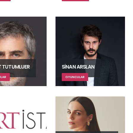
T TUTUMLUER
SİNAN ARSLAN
LAR
OYUNCULAR