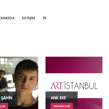
KKIMIZDA
İLETIŞIM
TR
 ŞAHİN
ANIL EKE
LAR
SENARISTLER