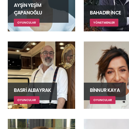
AYŞİN YEŞİM
ÇAPANOĞLU
BAHADIR İNCE
OYUNCULAR
YÖNETMENLER
BASRİ ALBAYRAK
BİNNUR KAYA
OYUNCULAR
OYUNCULAR