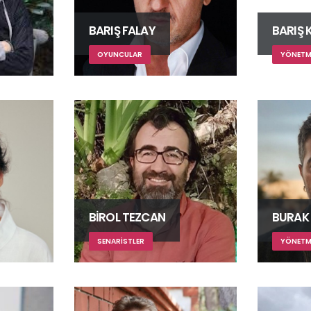
BARIŞ FALAY
BARIŞ 
OYUNCULAR
YÖNETM
BİROL TEZCAN
BURAK 
SENARISTLER
YÖNETM