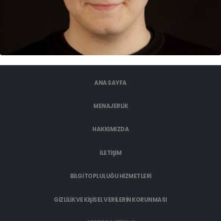
ANA SAYFA
MENAJERLIK
HAKKIMIZDA
İLETIŞIM
BILGI TOPLULUĞU HIZMETLERI
GIZLILIK VE KIŞISEL VERILERIN KORUNMASI