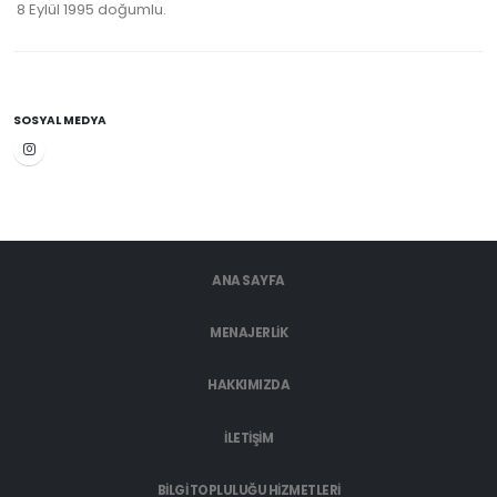
8 Eylül 1995 doğumlu.
SOSYAL MEDYA
ANA SAYFA
MENAJERLIK
HAKKIMIZDA
İLETIŞIM
BILGI TOPLULUĞU HIZMETLERI