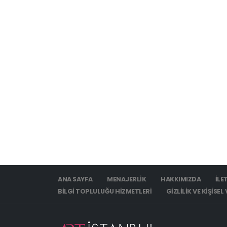
ANA SAYFA
MENAJERLIK
HAKKIMIZDA
İLE
BILGI TOPLULUĞU HIZMETLERI
GIZLILIK VE KIŞISE