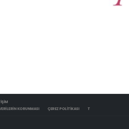
TIŞIM
L VERILERIN KORUNMASI
ÇEREZ POLITIKASI
T